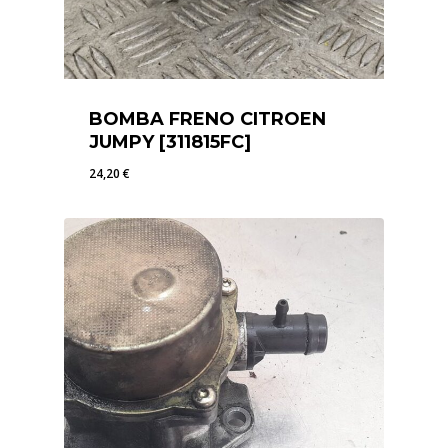
BOMBA FRENO CITROEN
JUMPY [311815FC]
24,20
€
24,20
€