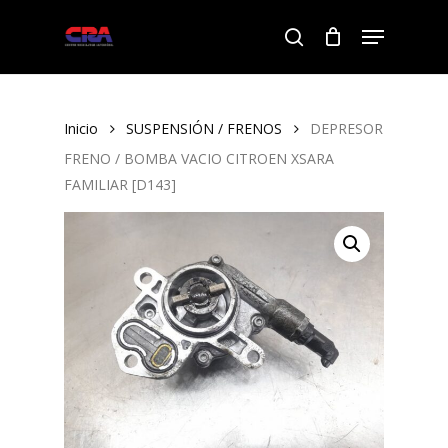
Skip
Menu
to
search
Close
main
Menu
content
Inicio
SUSPENSIÓN / FRENOS
DEPRESOR
FRENO / BOMBA VACIO CITROEN XSARA
FAMILIAR [D143]