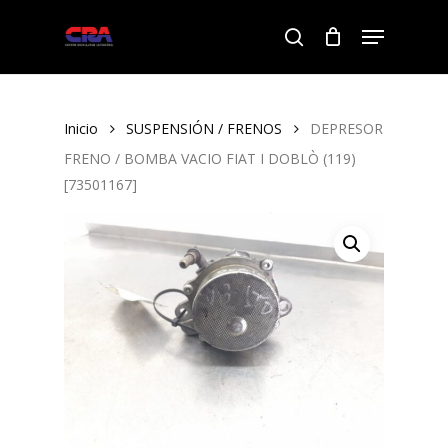
Skip
Menu
to
search
Close
main
Menu
content
Inicio
SUSPENSIÓN / FRENOS
DEPRESOR
FRENO / BOMBA VACIO FIAT I DOBLÒ (119)
[73501167]