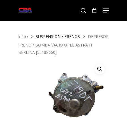
Skip
Menu
to
search
Close
main
Menu
content
Inicio
SUSPENSIÓN / FRENOS
DEPRESOR
FRENO / BOMBA VACIO OPEL ASTRA H
BERLINA [55188660]