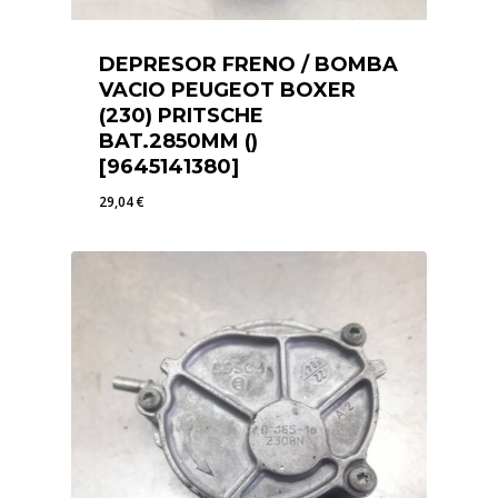
DEPRESOR FRENO / BOMBA
VACIO PEUGEOT BOXER
(230) PRITSCHE
BAT.2850MM ()
[9645141380]
29,04
€
29,04
€