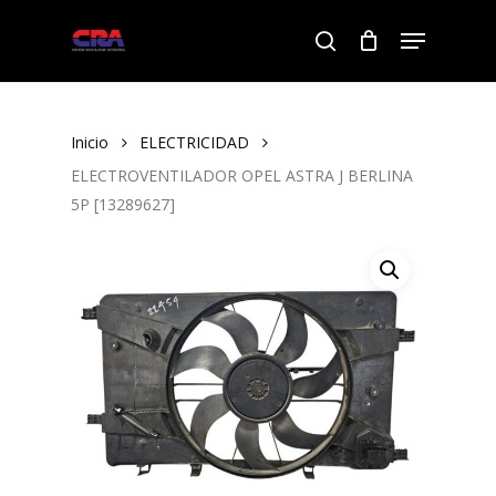
Skip
Menu
to
search
Close
main
Menu
content
Inicio
ELECTRICIDAD
ELECTROVENTILADOR OPEL ASTRA J BERLINA
5P [13289627]