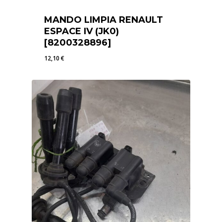
MANDO LIMPIA RENAULT
ESPACE IV (JK0)
[8200328896]
12,10
€
12,10
€