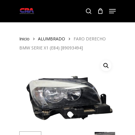
Skip
Menu
to
search
Close
main
Menu
content
Inicio
ALUMBRADO
FARO DERECHO
BMW SERIE X1 (E84) [89093494]