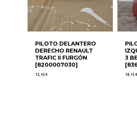
PILOTO DELANTERO
PIL
DERECHO RENAULT
IZQ
TRAFIC II FURGÓN
3 B
[8200007030]
[83
12,10
€
18,15
12,10
€
18,1