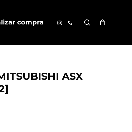
instagram
phone
search
alizar compra
ITSUBISHI ASX
2]