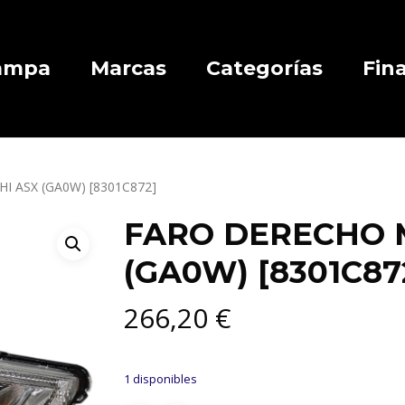
Campa
Marcas
Categorías
Fin
I ASX (GA0W) [8301C872]
FARO DERECHO M
(GA0W) [8301C87
266,20
€
1 disponibles