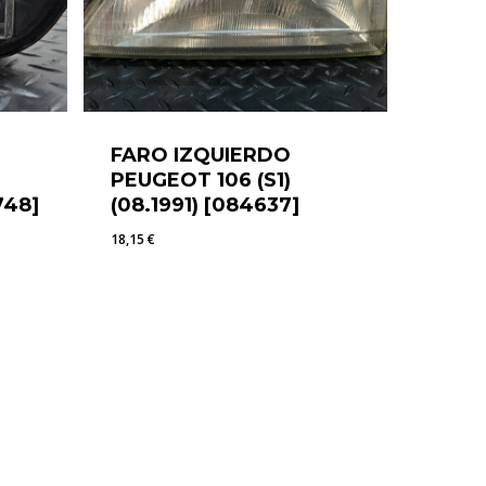
FARO IZQUIERDO
PEUGEOT 106 (S1)
748]
(08.1991) [084637]
18,15
€
18,15
€