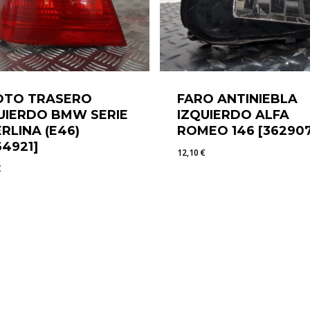
OTO TRASERO
FARO ANTINIEBLA
UIERDO BMW SERIE
IZQUIERDO ALFA
ERLINA (E46)
ROMEO 146 [36290
64921]
12,10
€
€
5
€
12,10
€