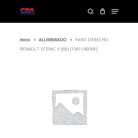
Skip
Menu
to
search
Close
main
Menu
content
Inicio
ALUMBRADO
FARO DERECHO
RENAULT SCENIC II (JM) [15811400RE]