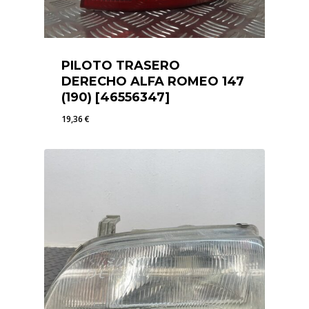
PILOTO TRASERO
DERECHO ALFA ROMEO 147
(190) [46556347]
19,36
€
19,36
€