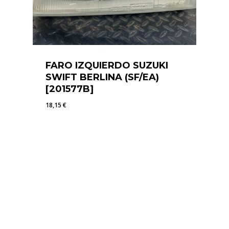
FARO IZQUIERDO SUZUKI
SWIFT BERLINA (SF/EA)
[201577B]
18,15
€
18,15
€