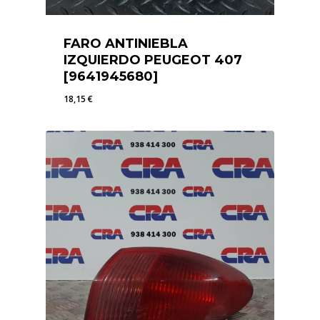
FARO ANTINIEBLA
IZQUIERDO PEUGEOT 407
[9641945680]
18,15
€
18,15
€