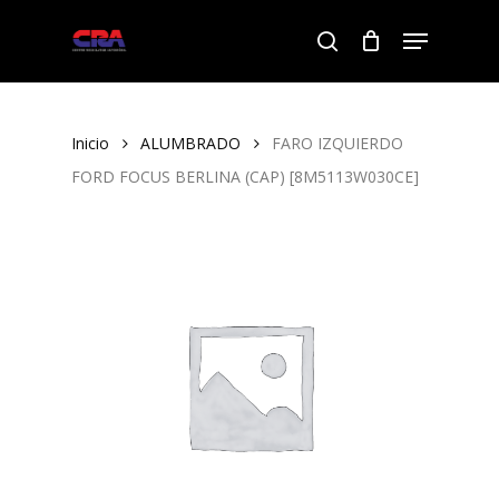
Skip
Menu
to
search
Close
main
Menu
content
Inicio
ALUMBRADO
FARO IZQUIERDO
FORD FOCUS BERLINA (CAP) [8M5113W030CE]