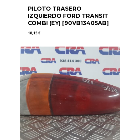
PILOTO TRASERO
IZQUIERDO FORD TRANSIT
COMBI (EY) [90VB13405AB]
18,15
€
18,15
€