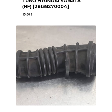
TUBO HYUNDAI SONATA
(NF) [28138270004]
15,00
€
15,00
€