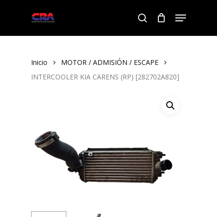
Skip
Menu
to
search
Close
main
Menu
content
Inicio
MOTOR / ADMISIÓN / ESCAPE
INTERCOOLER KIA CARENS (RP) [282702A820]