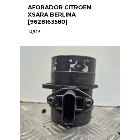
AFORADOR CITROEN
XSARA BERLINA
[9628163580]
14,52
€
14,52
€