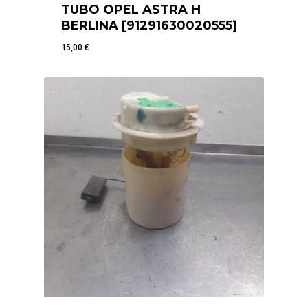
TUBO OPEL ASTRA H
BERLINA [91291630020555]
15,00
€
15,00
€