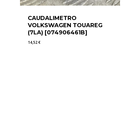
CAUDALIMETRO
VOLKSWAGEN TOUAREG
(7LA) [074906461B]
14,52
€
14,52
€