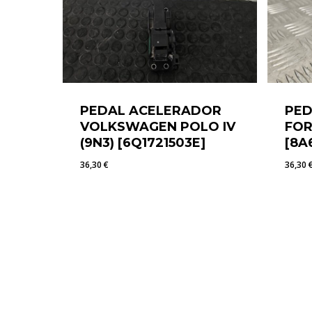
PEDAL ACELERADOR
PED
VOLKSWAGEN POLO IV
FOR
(9N3) [6Q1721503E]
[8A
36,30
€
36,30
36,30
€
36,3