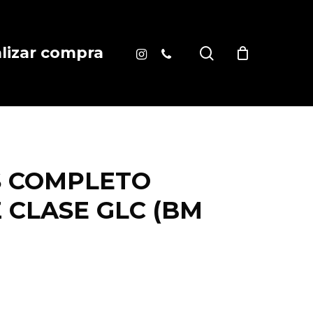
instagram
phone
search
alizar compra
S COMPLETO
 CLASE GLC (BM