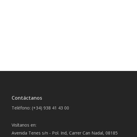
Contáctanos
Teléfono: (+34) 938 41 43 00
Visítanos en:
Avenida Tenes s/n - Pol. Ind, Carrer Can Nadal, 08185