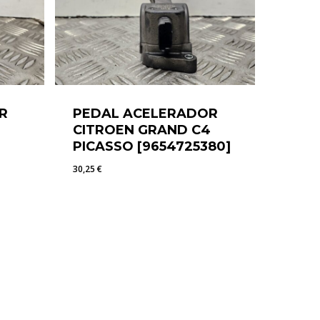
R
PEDAL ACELERADOR
CITROEN GRAND C4
PICASSO [9654725380]
30,25
€
30,25
€