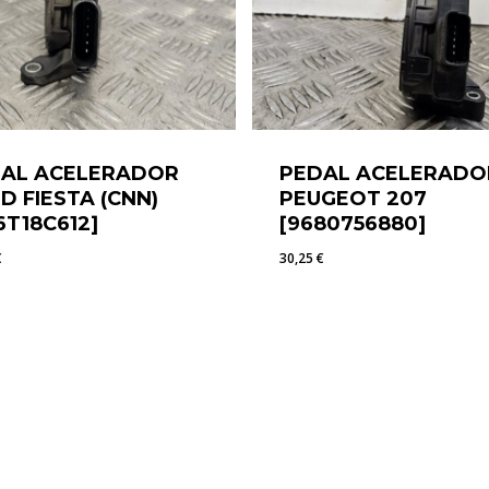
AL ACELERADOR
PEDAL ACELERADO
D FIESTA (CNN)
PEUGEOT 207
6T18C612]
[9680756880]
€
30,25
€
0
€
30,25
€