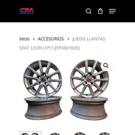
Skip
Menu
to
search
Close
main
Menu
content
Inicio
ACCESORIOS
JUEGO LLANTAS
SEAT LEON (1P1) [5P0601025]