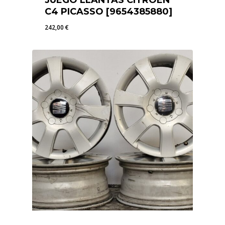
JUEGO LLANTAS CITROEN
C4 PICASSO [9654385880]
242,00
€
242,00
€