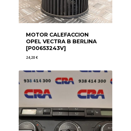
MOTOR CALEFACCION
OPEL VECTRA B BERLINA
[P00653243V]
24,20
€
24,20
€