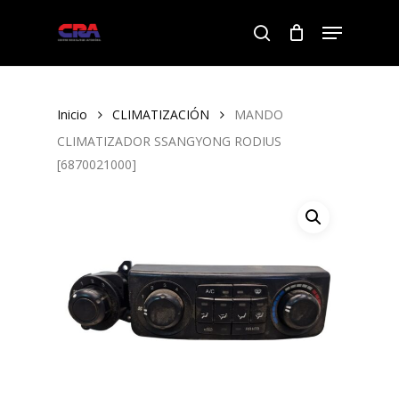
Skip
Menu
to
search
Close
main
Menu
content
Inicio
CLIMATIZACIÓN
MANDO
CLIMATIZADOR SSANGYONG RODIUS
[6870021000]