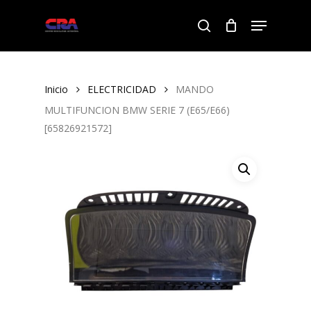
Skip
Menu
to
search
Close
main
Menu
content
Inicio
ELECTRICIDAD
MANDO
MULTIFUNCION BMW SERIE 7 (E65/E66)
[65826921572]