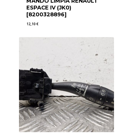
MANDO LIMPIA RENAULT
ESPACE IV (JK0)
[8200328896]
12,10
€
12,10
€