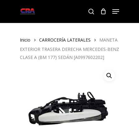
Skip
Menu
to
search
Close
main
Menu
content
Inicio
CARROCERÍA LATERALES
MANETA
EXTERIOR TRASERA DERECHA MERCEDES-BENZ
CLASE A (BM 177) SEDÁN [A0997602202]