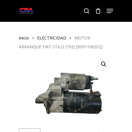
Skip
Menu
to
search
Close
main
Menu
content
Inicio
ELECTRICIDAD
MOTOR
ARRANQUE FIAT STILO (192) [0001108202]