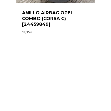
ANILLO AIRBAG OPEL
COMBO (CORSA C)
[24459849]
18,15
€
18,15
€