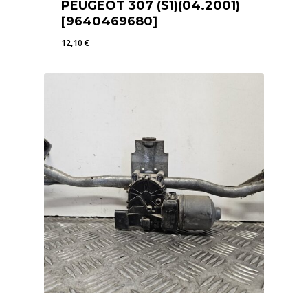
PEUGEOT 307 (S1)(04.2001)
[9640469680]
12,10
€
12,10
€