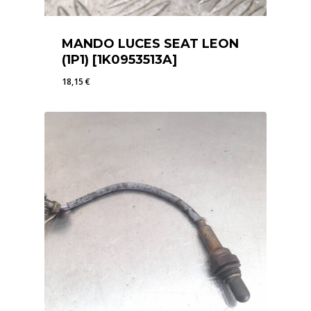
MANDO LUCES SEAT LEON
(1P1) [1K0953513A]
18,15
€
18,15
€