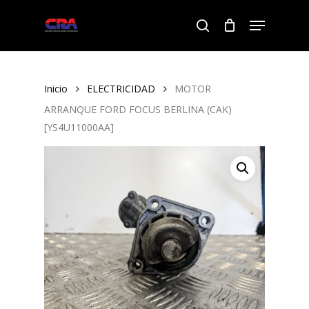
Skip
Menu
to
search
Close
main
Menu
content
Inicio
ELECTRICIDAD
MOTOR
ARRANQUE FORD FOCUS BERLINA (CAK)
[YS4U11000AA]