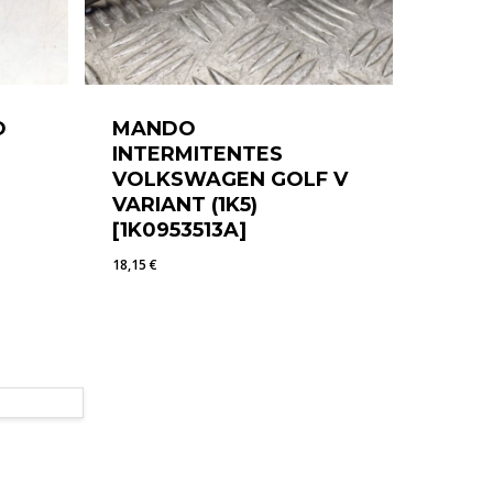
O
MANDO
INTERMITENTES
VOLKSWAGEN GOLF V
VARIANT (1K5)
[1K0953513A]
18,15
€
18,15
€