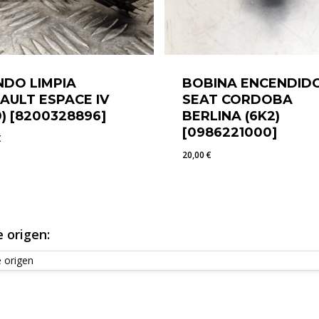
DO LIMPIA
BOBINA ENCENDID
AULT ESPACE IV
SEAT CORDOBA
0) [8200328896]
BERLINA (6K2)
[0986221000]
€
20,00
€
0
€
20,00
€
 origen: