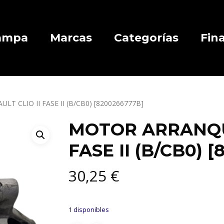
Campa
Marcas
Categorías
Fin
 CLIO II FASE II (B/CB0) [8200266777B]
MOTOR ARRANQUE
FASE II (B/CB0) 
30,25
€
1 disponibles