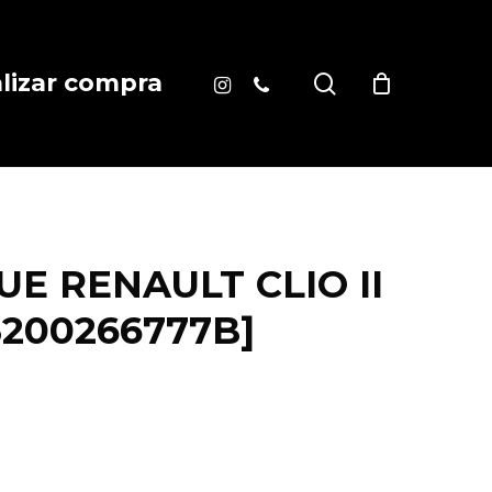
instagram
phone
search
alizar compra
 RENAULT CLIO II
[8200266777B]