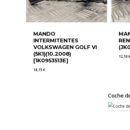
MANDO
MAN
INTERMITENTES
REN
VOLKSWAGEN GOLF VI
(JK
(5K1)(10.2008)
12,10
[1K0953513E]
18,15
€
18,15
€
12,1
Coche de