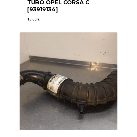
TUBO OPEL CORSA C
[93919134]
15,00
€
15,00
€