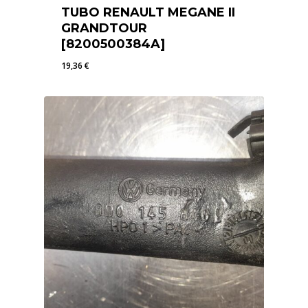
TUBO RENAULT MEGANE II
GRANDTOUR
[8200500384A]
19,36
€
19,36
€