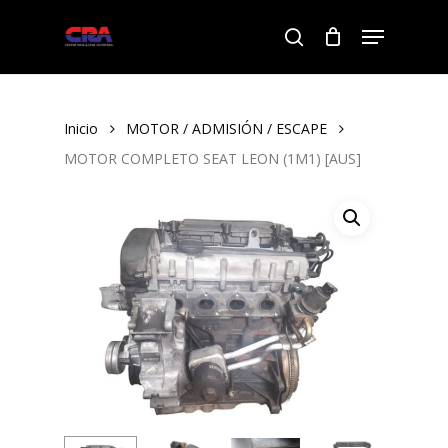
Skip
Menu
to
search
Close
main
Menu
content
Inicio
MOTOR / ADMISIÓN / ESCAPE
MOTOR COMPLETO SEAT LEON (1M1) [AUS]