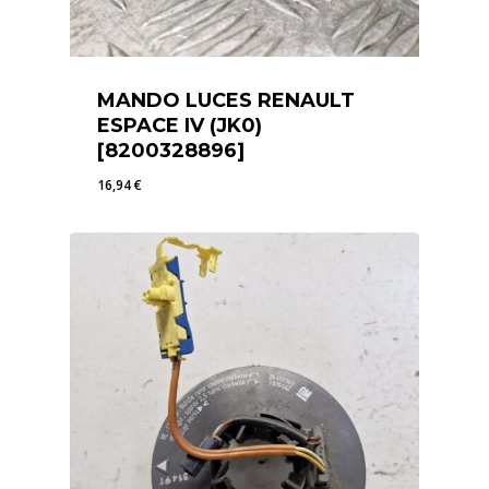
MANDO LUCES RENAULT
ESPACE IV (JK0)
[8200328896]
16,94
€
16,94
€