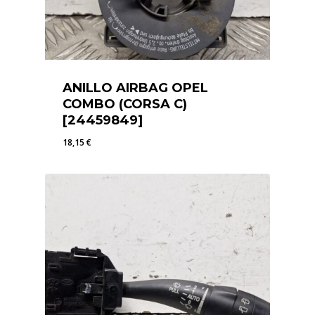
ANILLO AIRBAG OPEL
COMBO (CORSA C)
[24459849]
18,15
€
18,15
€