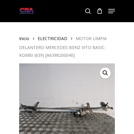
Skip
Menu
to
search
Close
main
Menu
content
Inicio
ELECTRICIDAD
MOTOR LIMPIA
DELANTERO MERCEDES-BENZ VITO BASIC-
KOMBI (639) [A6398200040]