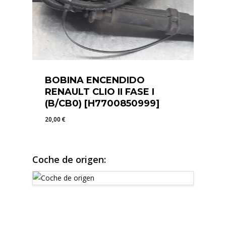
BOBINA ENCENDIDO
RENAULT CLIO II FASE I
(B/CB0) [H7700850999]
20,00
€
20,00
€
Coche de origen: