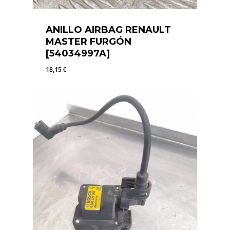
ANILLO AIRBAG RENAULT
MASTER FURGÓN
[54034997A]
18,15
€
18,15
€