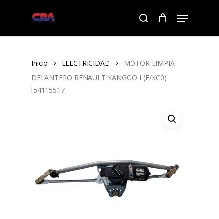
Skip
Menu
to
search
Close
main
Menu
content
Inicio
ELECTRICIDAD
MOTOR LIMPIA
DELANTERO RENAULT KANGOO I (F/KC0)
[54115517]