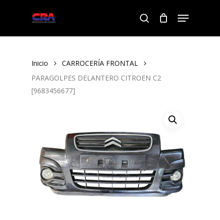
Skip
Menu
to
search
Close
main
Menu
content
Inicio
CARROCERÍA FRONTAL
PARAGOLPES DELANTERO CITROEN C2
[9683456677]