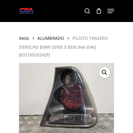
Skip
Menu
to
search
Close
main
Menu
content
Inicio
ALUMBRADO
PILOTO TRASERO
DERECHO BMW SERIE 3 BERLINA (E46)
[632169202429]