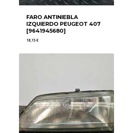
FARO ANTINIEBLA
IZQUIERDO PEUGEOT 407
[9641945680]
18,15
€
18,15
€