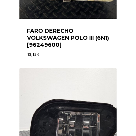
FARO DERECHO
VOLKSWAGEN POLO III (6N1)
[96249600]
18,15
€
18,15
€