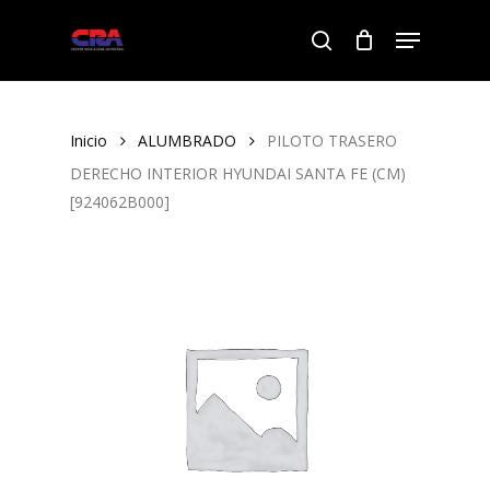
Skip
Menu
to
search
Close
main
Menu
content
Inicio
ALUMBRADO
PILOTO TRASERO
DERECHO INTERIOR HYUNDAI SANTA FE (CM)
[924062B000]