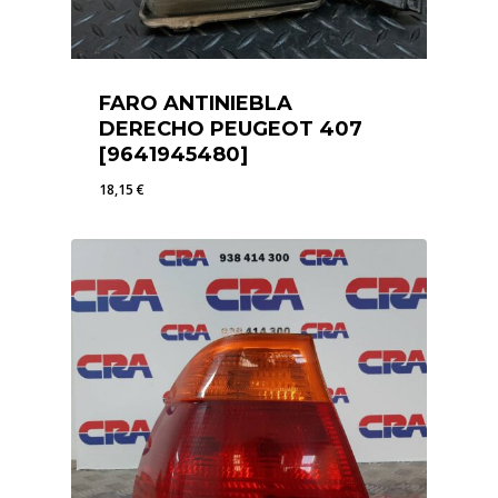
FARO ANTINIEBLA
DERECHO PEUGEOT 407
[9641945480]
18,15
€
18,15
€