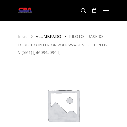
Skip
Menu
to
search
Close
main
Menu
content
Inicio
ALUMBRADO
PILOTO TRASERO
DERECHO INTERIOR VOLKSWAGEN GOLF PLUS
V (5M1) [5M0945094H]