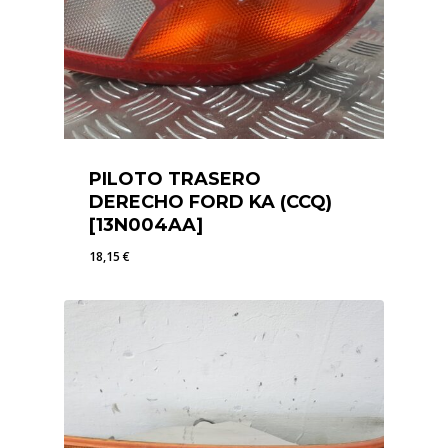
PILOTO TRASERO
DERECHO FORD KA (CCQ)
[13N004AA]
18,15
€
18,15
€