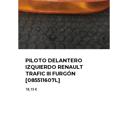
PILOTO DELANTERO
IZQUIERDO RENAULT
TRAFIC III FURGÓN
[085511607L]
18,15
€
18,15
€