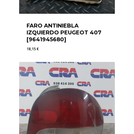
FARO ANTINIEBLA
IZQUIERDO PEUGEOT 407
[9641945680]
18,15
€
18,15
€