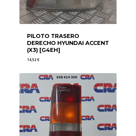
PILOTO TRASERO
DERECHO HYUNDAI ACCENT
(X3) [G4EH]
14,52
€
14,52
€