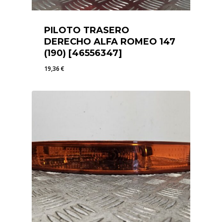
PILOTO TRASERO
DERECHO ALFA ROMEO 147
(190) [46556347]
19,36
€
19,36
€