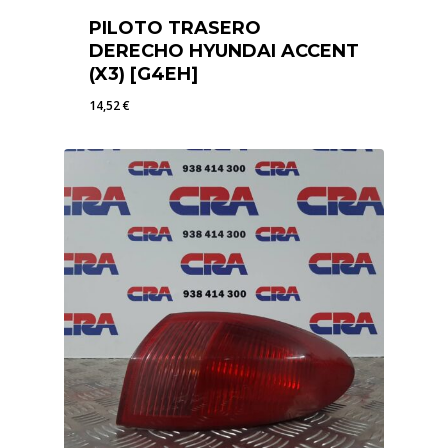
PILOTO TRASERO
DERECHO HYUNDAI ACCENT
(X3) [G4EH]
14,52
€
14,52
€