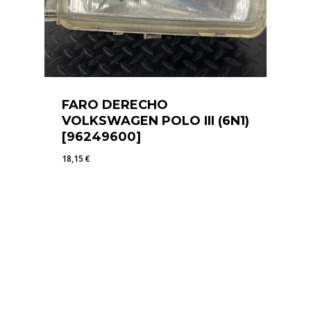
FARO DERECHO
VOLKSWAGEN POLO III (6N1)
[96249600]
18,15
€
18,15
€