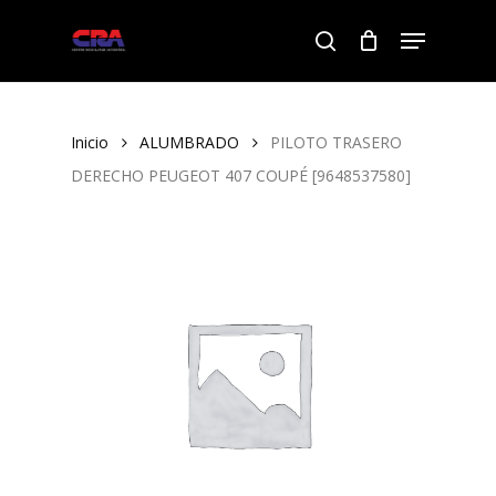
Skip
Menu
to
search
Close
main
Menu
content
Inicio
ALUMBRADO
PILOTO TRASERO
DERECHO PEUGEOT 407 COUPÉ [9648537580]