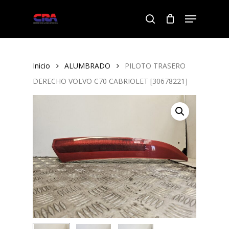
Skip
Menu
to
search
Close
main
Menu
content
Inicio
ALUMBRADO
PILOTO TRASERO
DERECHO VOLVO C70 CABRIOLET [30678221]