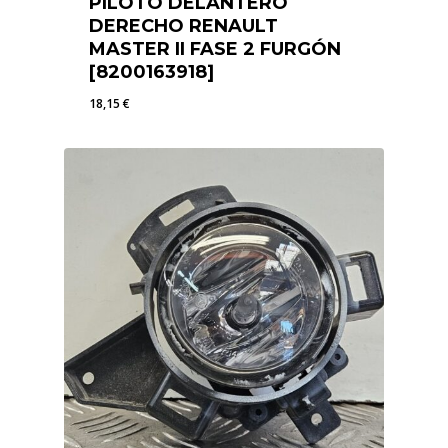
PILOTO DELANTERO
DERECHO RENAULT
MASTER II FASE 2 FURGÓN
[8200163918]
18,15
€
18,15
€