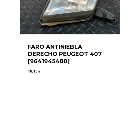
FARO ANTINIEBLA
DERECHO PEUGEOT 407
[9641945480]
18,15
€
18,15
€