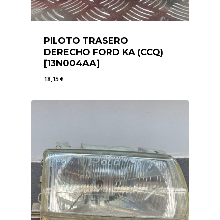
PILOTO TRASERO
DERECHO FORD KA (CCQ)
[13N004AA]
18,15
€
18,15
€