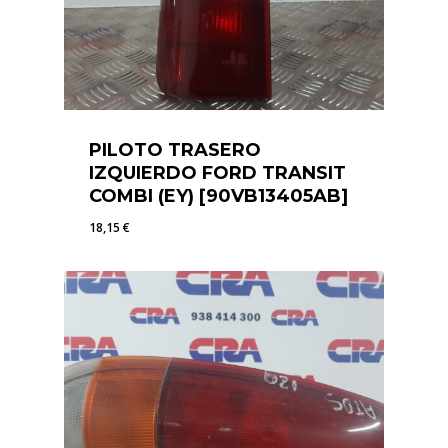
PILOTO TRASERO
IZQUIERDO FORD TRANSIT
COMBI (EY) [90VB13405AB]
18,15
€
18,15
€