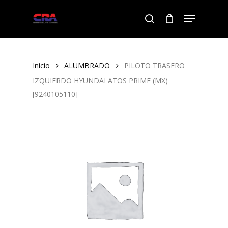
Skip
Menu
to
search
Close
main
Menu
content
Inicio
ALUMBRADO
PILOTO TRASERO
IZQUIERDO HYUNDAI ATOS PRIME (MX)
[9240105110]