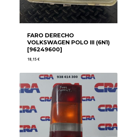
FARO DERECHO
VOLKSWAGEN POLO III (6N1)
[96249600]
18,15
€
18,15
€