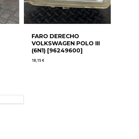
FARO DERECHO
VOLKSWAGEN POLO III
(6N1) [96249600]
18,15
€
18,15
€