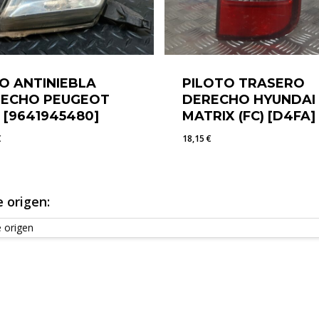
O ANTINIEBLA
PILOTO TRASERO
RECHO PEUGEOT
DERECHO HYUNDAI
 [9641945480]
MATRIX (FC) [D4FA]
€
18,15
€
5
€
18,15
€
 origen: