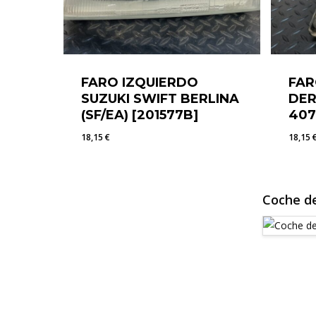
FARO IZQUIERDO
FAR
SUZUKI SWIFT BERLINA
DE
(SF/EA) [201577B]
407
18,15
€
18,15
18,15
€
18,1
Coche de