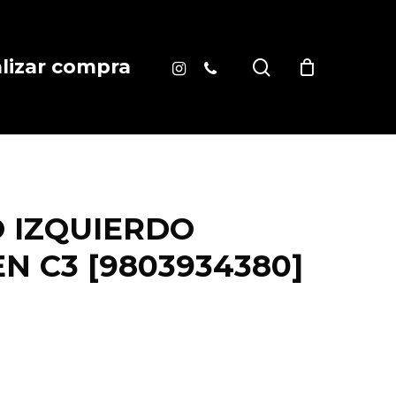
instagram
phone
search
alizar compra
 IZQUIERDO
N C3 [9803934380]