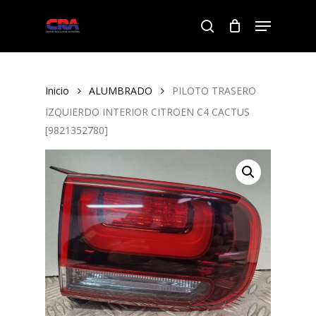
Skip
Menu
to
search
Close
main
Menu
content
Inicio
ALUMBRADO
PILOTO TRASERO
IZQUIERDO INTERIOR CITROEN C4 CACTUS
[9821352780]