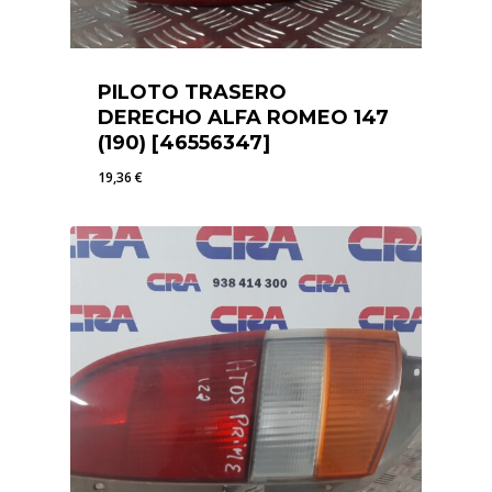
PILOTO TRASERO
DERECHO ALFA ROMEO 147
(190) [46556347]
19,36
€
19,36
€