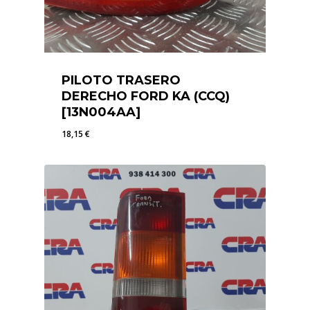
PILOTO TRASERO
DERECHO FORD KA (CCQ)
[13N004AA]
18,15
€
18,15
€