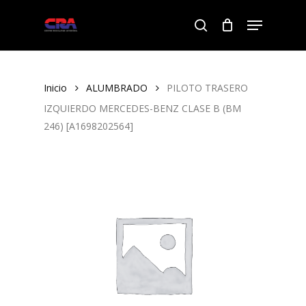
Skip
Menu
to
search
Close
main
Menu
content
Inicio
ALUMBRADO
PILOTO TRASERO
IZQUIERDO MERCEDES-BENZ CLASE B (BM
246) [A1698202564]