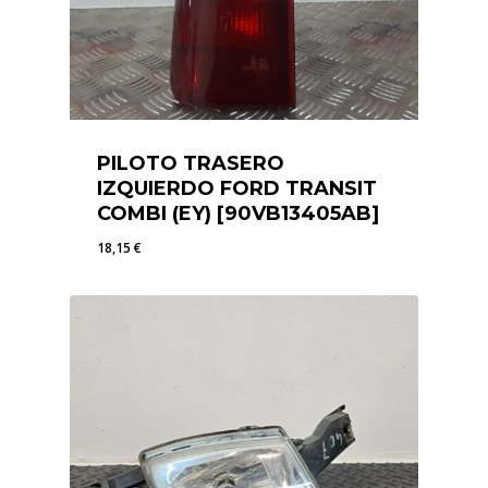
PILOTO TRASERO
IZQUIERDO FORD TRANSIT
COMBI (EY) [90VB13405AB]
18,15
€
18,15
€