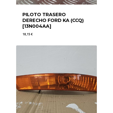
PILOTO TRASERO
DERECHO FORD KA (CCQ)
[13N004AA]
18,15
€
18,15
€