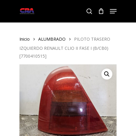
Skip
Menu
to
search
Close
main
Menu
content
Inicio
ALUMBRADO
PILOTO TRASERO
IZQUIERDO RENAULT CLIO II FASE I (B/CB0)
[7700410515]