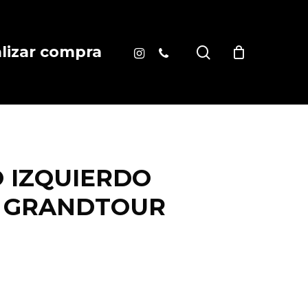
instagram
phone
search
alizar compra
 IZQUIERDO
II GRANDTOUR