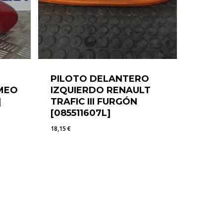
PILOTO DELANTERO
MEO
IZQUIERDO RENAULT
]
TRAFIC III FURGÓN
[085511607L]
18,15
€
18,15
€