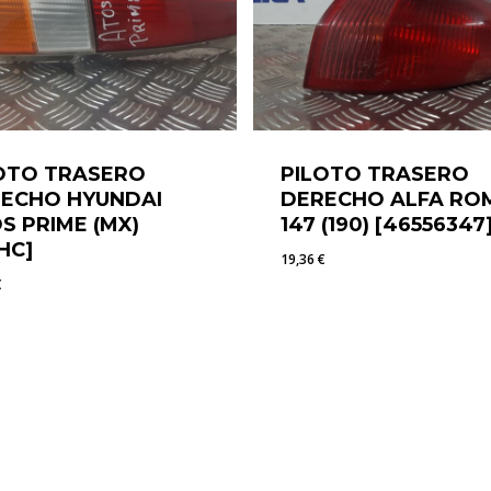
OTO TRASERO
PILOTO TRASERO
ECHO HYUNDAI
DERECHO ALFA RO
S PRIME (MX)
147 (190) [46556347
HC]
19,36
€
€
4
€
19,36
€