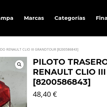
Campa
Marcas
Categorías
Fin
DO RENAULT CLIO III GRANDTOUR [8200586843]
PILOTO TRASERO
RENAULT CLIO I
[8200586843]
48,40
€