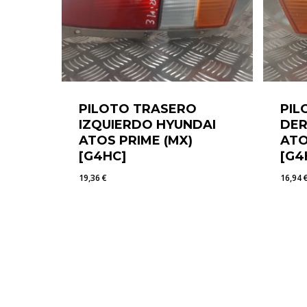
PILOTO TRASERO
PIL
IZQUIERDO HYUNDAI
DER
ATOS PRIME (MX)
ATO
[G4HC]
[G4
19,36
€
16,94
19,36
€
16,9