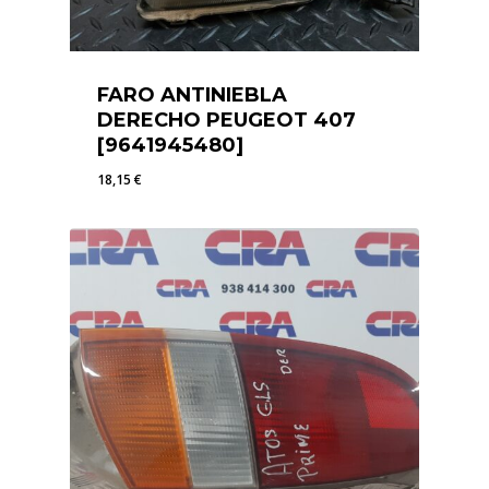
FARO ANTINIEBLA
DERECHO PEUGEOT 407
[9641945480]
18,15
€
18,15
€