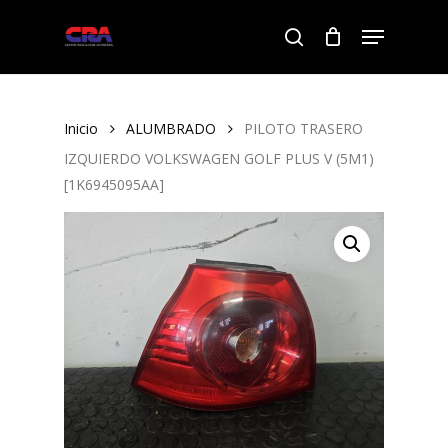
Skip
Menu
to
search
Close
main
Menu
content
Inicio
ALUMBRADO
PILOTO TRASERO
IZQUIERDO VOLKSWAGEN GOLF PLUS V (5M1)
[1K6945095AA]