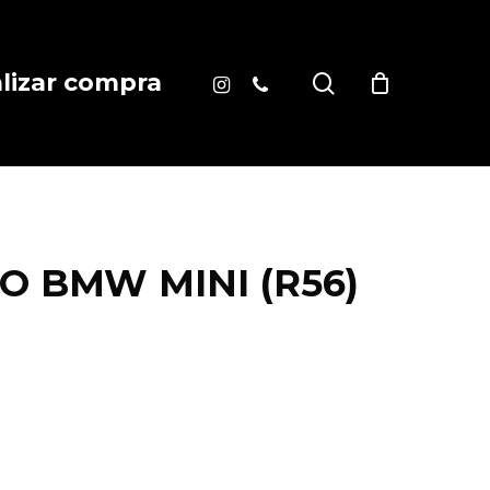
instagram
phone
search
alizar compra
 BMW MINI (R56)