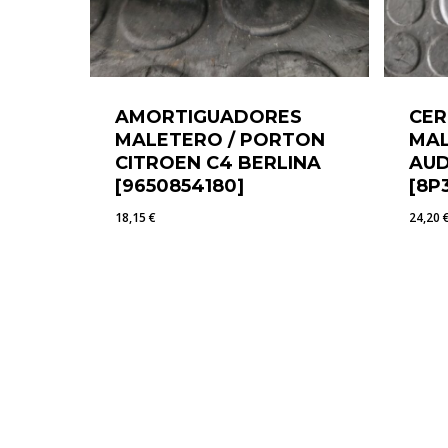
AMORTIGUADORES
CE
MALETERO / PORTON
MAL
CITROEN C4 BERLINA
AUD
[9650854180]
[8P
18,15
€
24,20
18,15
€
24,2