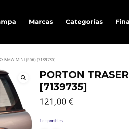
Campa
Marcas
Categorías
Fin
 BMW MINI (R56) [7139735]
PORTON TRASERO
[7139735]
121,00
€
1 disponibles