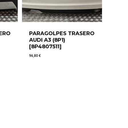
ERO
PARAGOLPES TRASERO
AUDI A3 (8P1)
[8P4807511]
96,80
€
96,80
€