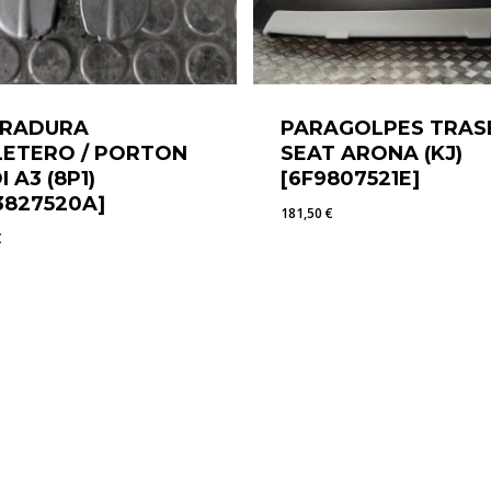
RRADURA
PARAGOLPES TRAS
ETERO / PORTON
SEAT ARONA (KJ)
I A3 (8P1)
[6F9807521E]
3827520A]
181,50
€
€
0
€
181,50
€