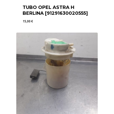
TUBO OPEL ASTRA H
BERLINA [91291630020555]
15,00
€
15,00
€