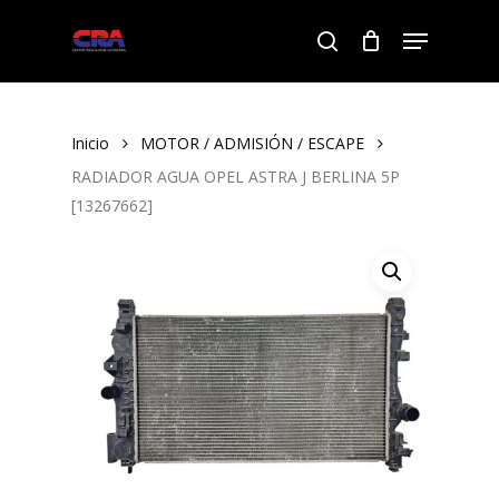
Skip
Menu
to
search
Close
main
Menu
content
Inicio
MOTOR / ADMISIÓN / ESCAPE
RADIADOR AGUA OPEL ASTRA J BERLINA 5P
[13267662]