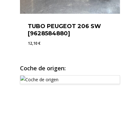
TUBO PEUGEOT 206 SW
[9628584880]
12,10
€
12,10
€
Coche de origen: