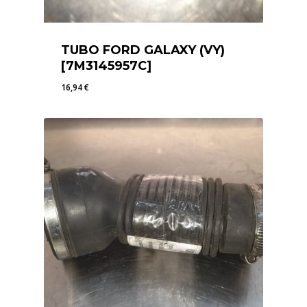
TUBO FORD GALAXY (VY)
[7M3145957C]
16,94
€
16,94
€