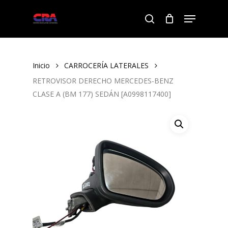
Skip
Menu
to
search
Close
main
Menu
content
Inicio
CARROCERÍA LATERALES
RETROVISOR DERECHO MERCEDES-BENZ
CLASE A (BM 177) SEDÁN [A0998117400]