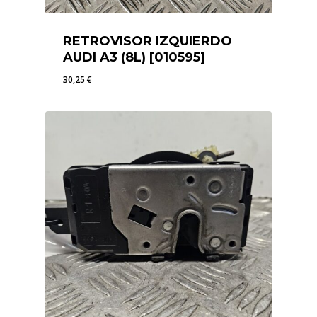
RETROVISOR IZQUIERDO
AUDI A3 (8L) [010595]
30,25
€
30,25
€