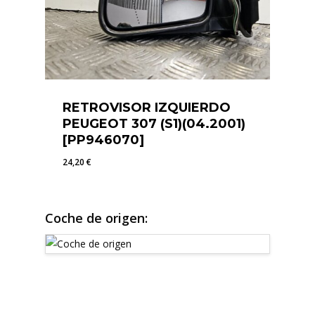
RETROVISOR IZQUIERDO
PEUGEOT 307 (S1)(04.2001)
[PP946070]
24,20
€
24,20
€
Coche de origen: