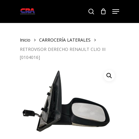
Skip
Menu
to
search
Close
main
Menu
content
Inicio
CARROCERÍA LATERALES
RETROVISOR DERECHO RENAULT CLIO III
[0104016]