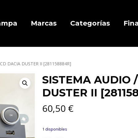
Campa
Marcas
Categorías
Fin
CD DACIA DUSTER II [281158884R]
SISTEMA AUDIO 
DUSTER II [28115
60,50
€
1 disponibles