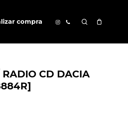
instagram
phone
search
alizar compra
/ RADIO CD DACIA
8884R]