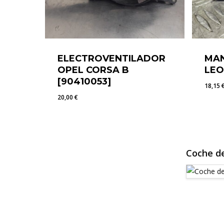
ELECTROVENTILADOR
MAN
OPEL CORSA B
LEO
[90410053]
18,15
20,00
€
20,00
€
18,1
Coche de