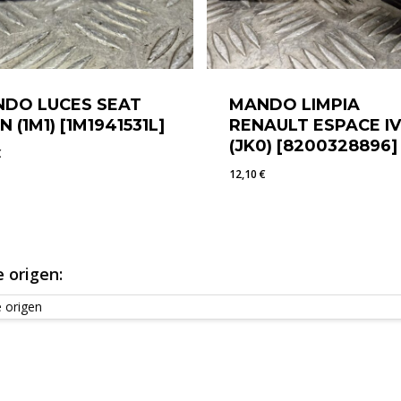
DO LUCES SEAT
MANDO LIMPIA
N (1M1) [1M1941531L]
RENAULT ESPACE IV
(JK0) [8200328896]
€
12,10
€
5
€
12,10
€
 origen: