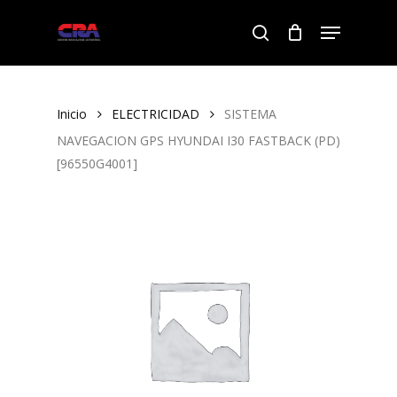
Skip
Menu
to
search
Close
main
Menu
content
Inicio
ELECTRICIDAD
SISTEMA
NAVEGACION GPS HYUNDAI I30 FASTBACK (PD)
[96550G4001]