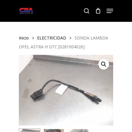
Skip
Menu
to
search
Close
main
Menu
content
Inicio
ELECTRICIDAD
SONDA LAMBDA
OPEL ASTRA H GTC [0281004026]