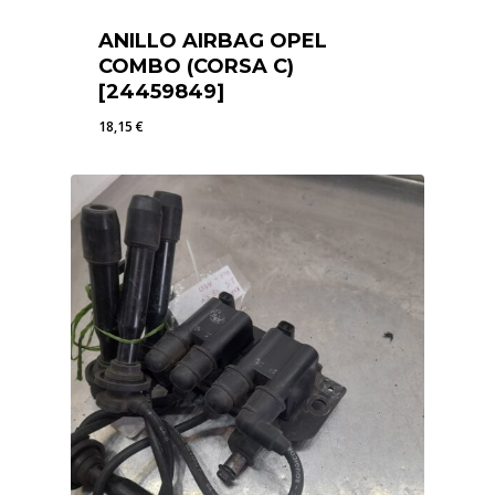
ANILLO AIRBAG OPEL
COMBO (CORSA C)
[24459849]
18,15
€
18,15
€