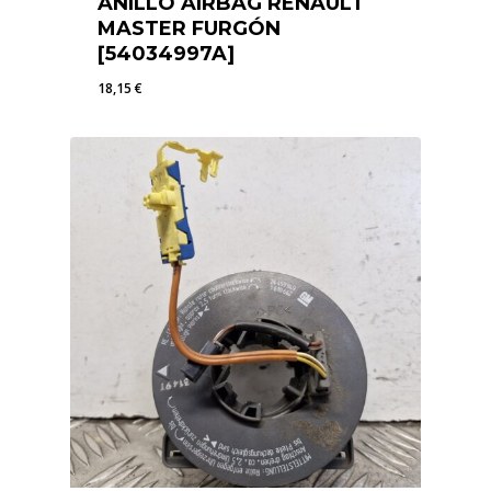
ANILLO AIRBAG RENAULT
MASTER FURGÓN
[54034997A]
18,15
€
18,15
€