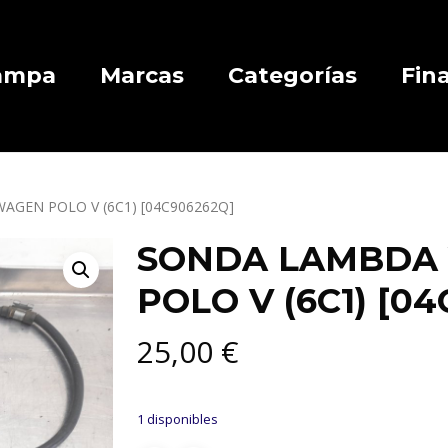
Campa
Marcas
Categorías
Fin
GEN POLO V (6C1) [04C906262Q]
SONDA LAMBDA
POLO V (6C1) [0
25,00
€
1 disponibles