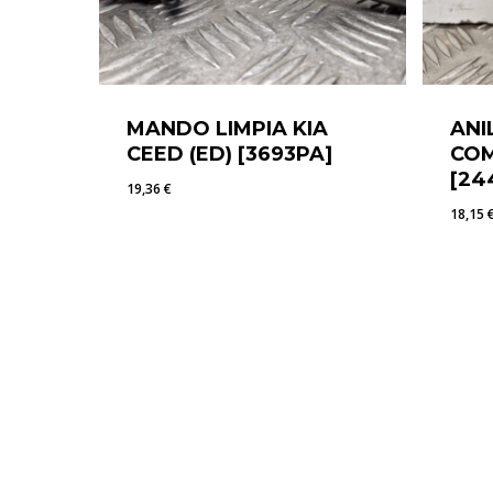
MANDO LIMPIA KIA
ANI
CEED (ED) [3693PA]
COM
[24
19,36
€
18,15
19,36
€
18,1