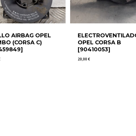
LLO AIRBAG OPEL
ELECTROVENTILAD
BO (CORSA C)
OPEL CORSA B
459849]
[90410053]
€
20,00
€
5
€
20,00
€