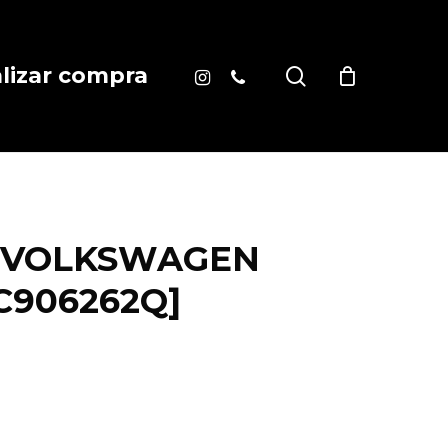
instagram
phone
search
alizar compra
 VOLKSWAGEN
4C906262Q]