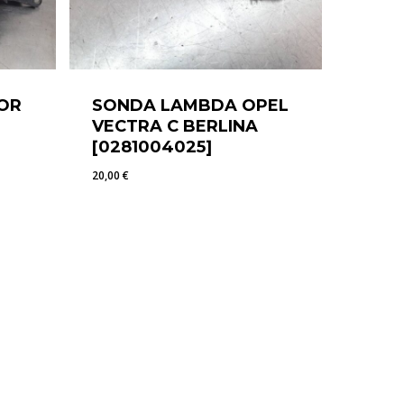
OR
SONDA LAMBDA OPEL
VECTRA C BERLINA
[0281004025]
20,00
€
20,00
€