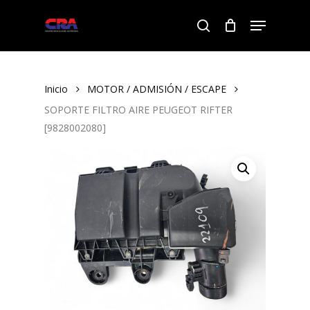
Skip
Menu
to
search
Close
main
Menu
content
Inicio
MOTOR / ADMISIÓN / ESCAPE
SOPORTE FILTRO AIRE PEUGEOT RIFTER
[9828002080]