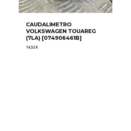
CAUDALIMETRO
VOLKSWAGEN TOUAREG
(7LA) [074906461B]
14,52
€
14,52
€