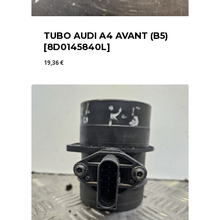
TUBO AUDI A4 AVANT (B5)
[8D0145840L]
19,36
€
19,36
€