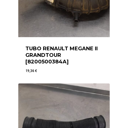
TUBO RENAULT MEGANE II
GRANDTOUR
[8200500384A]
19,36
€
19,36
€