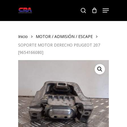
Skip
Menu
to
search
Close
main
Menu
content
Inicio
MOTOR / ADMISIÓN / ESCAPE
SOPORTE MOTOR DERECHO PEUGEOT 207
[9654166080]