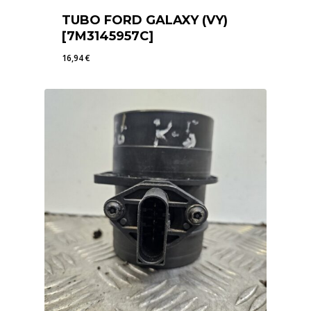
TUBO FORD GALAXY (VY)
[7M3145957C]
16,94
€
16,94
€