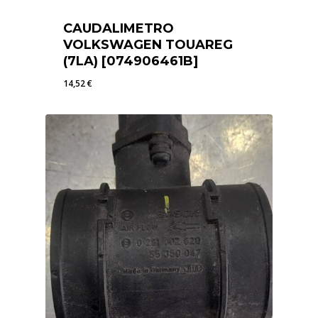
CAUDALIMETRO
VOLKSWAGEN TOUAREG
(7LA) [074906461B]
14,52
€
14,52
€