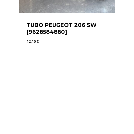
TUBO PEUGEOT 206 SW
[9628584880]
12,10
€
12,10
€