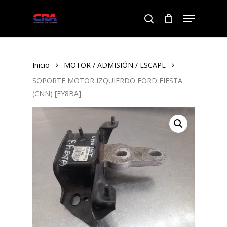
Skip
Menu
to
search
Close
main
Menu
content
Inicio
MOTOR / ADMISIÓN / ESCAPE
SOPORTE MOTOR IZQUIERDO FORD FIESTA
(CNN) [EY8BA]