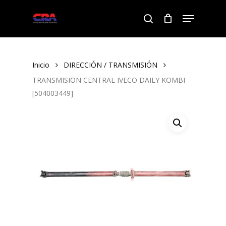
Skip
Menu
to
search
Close
main
Menu
content
Inicio
DIRECCIÓN / TRANSMISIÓN
TRANSMISION CENTRAL IVECO DAILY KOMBI
[504003449]