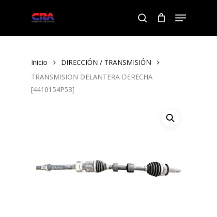
Skip
Menu
to
search
Close
main
Menu
content
Inicio
DIRECCIÓN / TRANSMISIÓN
TRANSMISION DELANTERA DERECHA
[4410154P53]