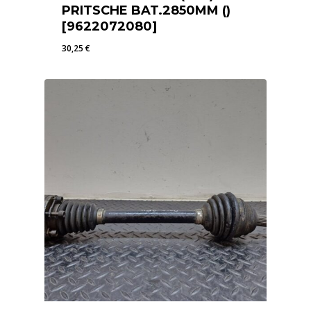
PRITSCHE BAT.2850MM ()
[9622072080]
30,25
€
30,25
€