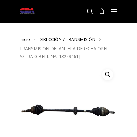
Skip
Menu
to
search
Close
main
Menu
content
Inicio
DIRECCIÓN / TRANSMISIÓN
TRANSMISION DELANTERA DERECHA OPEL
ASTRA G BERLINA [13243461]