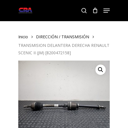
Skip
Menu
to
search
Close
main
Menu
content
Inicio
DIRECCIÓN / TRANSMISIÓN
TRANSMISION DELANTERA DERECHA RENAULT
SCENIC II (JM) [8200472158]